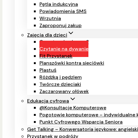
Pętla indukcyjna
Powiadomienia SMS
Wrzutnia
Zaproponuj zakup
Zajęcia dla dzieci
Co w trawie piszczy?
Czytanie na dywanie
Fit Przystanek
Planszówki kontra sieciówki
Plastuś
Różdżką i pędzlem
Twórcze dzieciaki
Zaczarowany ołówek
Edukacja cyfrowa
@Konsultacje Komputerowe
Pogotowie komputerowe – indywidualne k
Punkt Cyfrowego Wsparcia Seniora
Get Talking – Konwersatoria językowe: angielsk
Przystanek w podróży