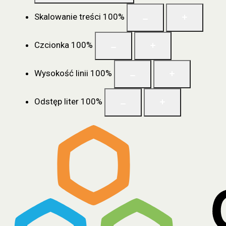
Skalowanie treści
100
%
Czcionka
100
%
Wysokość linii
100
%
Odstęp liter
100
%