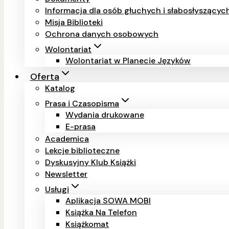
Informacja dla osób głuchych i słabosłyszący
Misja Biblioteki
Ochrona danych osobowych
Wolontariat
Wolontariat w Planecie Języków
Oferta
Katalog
Prasa i Czasopisma
Wydania drukowane
E-prasa
Academica
Lekcje biblioteczne
Dyskusyjny Klub Książki
Newsletter
Usługi
Aplikacja SOWA MOBI
Książka Na Telefon
Książkomat