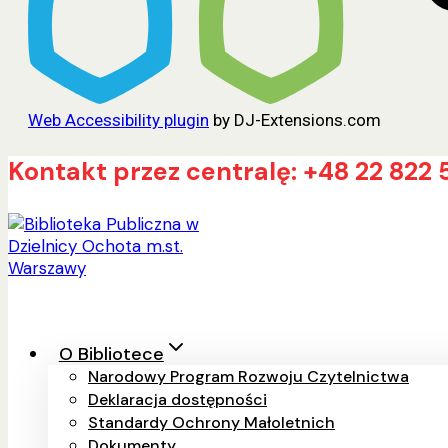
Web Accessibility plugin
by DJ-Extensions.com
Przejdź
Kontakt przez centralę: +48 22 822 
do
treści
O Bibliotece
Narodowy Program Rozwoju Czytelnictwa
Deklaracja dostępności
Standardy Ochrony Małoletnich
Dokumenty