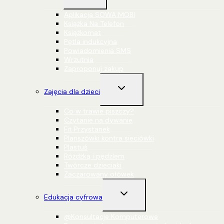
podrzędne
Aplikacja SOWA MOBI
Książka Na Telefon
Książkomat
Pętla indukcyjna
Powiadomienia SMS
Wrzutnia
Zaproponuj zakup
Przełącz
Zajęcia dla dzieci
menu
podrzędne
Co w trawie piszczy?
Czytanie na dywanie
Fit Przystanek
Planszówki kontra sieciówki
Plastuś
Różdżką i pędzlem
Twórcze dzieciaki
Zaczarowany ołówek
Przełącz
Edukacja cyfrowa
menu
podrzędne
@Konsultacje Komputerowe