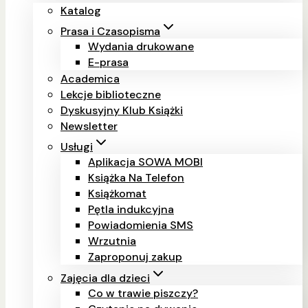
Katalog
Prasa i Czasopisma
Wydania drukowane
E-prasa
Academica
Lekcje biblioteczne
Dyskusyjny Klub Książki
Newsletter
Usługi
Aplikacja SOWA MOBI
Książka Na Telefon
Książkomat
Pętla indukcyjna
Powiadomienia SMS
Wrzutnia
Zaproponuj zakup
Zajęcia dla dzieci
Co w trawie piszczy?