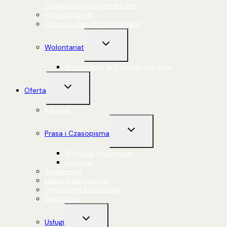
tłumaczu migowym on-line
Misja Biblioteki
Ochrona danych osobowych
Przełącz
Wolontariat
menu
podrzędne
Wolontariat w Planecie Języków
Przełącz
Oferta
menu
podrzędne
Katalog
Przełącz
Prasa i Czasopisma
menu
podrzędne
Wydania drukowane
E-prasa
Academica
Lekcje biblioteczne
Dyskusyjny Klub Książki
Newsletter
Przełącz
Usługi
menu