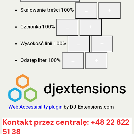
Skalowanie treści
100
%
Czcionka
100
%
Wysokość linii
100
%
Odstęp liter
100
%
Web Accessibility plugin
by DJ-Extensions.com
Przejdź
Kontakt przez centralę: +48 22 822
do
51 38
treści