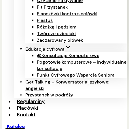
Czytanie na dywanie
Fit Przystanek
Planszówki kontra sieciówki
Plastuś
Różdżką i pędzlem
Twórcze dzieciaki
Zaczarowany ołówek
Edukacja cyfrowa
@Konsultacje Komputerowe
Pogotowie komputerowe – indywidualne
konsultacje
Punkt Cyfrowego Wsparcia Seniora
Get Talking – Konwersatoria językowe:
angielski
Przystanek w podróży
Regulaminy
Placówki
Kontakt
Katalog