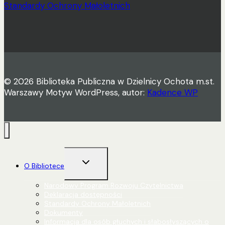
Standardy Ochrony Małoletnich
© 2026 Biblioteka Publiczna w Dzielnicy Ochota m.st.
Warszawy Motyw WordPress, autor:
Kadence WP
Przełącz
O Bibliotece
menu
podrzędne
Narodowy Program Rozwoju Czytelnictwa
Deklaracja dostępności
Standardy Ochrony Małoletnich
Dokumenty
Informacja dla osób głuchych i słabosłyszących o