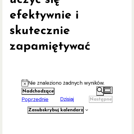
efektywnie i
skutecznie
zapamiętywać
Wydarzenia
Nie znaleziono żadnych wyników.
Powiadomienie
Wydarz
Wydarz
Nadchodzące
Podsumowan
Wybierz
Szukaj
Wydarzenia
Dzisiaj
Poprzednie
Widoki
Następne
Nawigac
datę
Wydarzenia
nawiga
Zasubskrybuj kalendarz
po
wyszuki