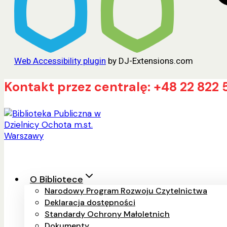
Web Accessibility plugin
by DJ-Extensions.com
Przejdź
Kontakt przez centralę: +48 22 822 
do
treści
O Bibliotece
Narodowy Program Rozwoju Czytelnictwa
Deklaracja dostępności
Standardy Ochrony Małoletnich
Dokumenty