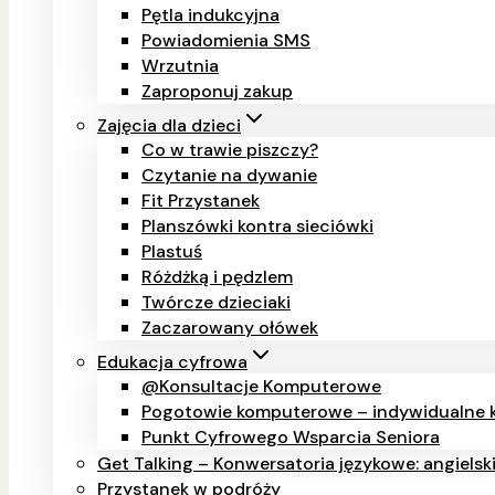
Pętla indukcyjna
Powiadomienia SMS
Wrzutnia
Zaproponuj zakup
Zajęcia dla dzieci
Co w trawie piszczy?
Czytanie na dywanie
Fit Przystanek
Planszówki kontra sieciówki
Plastuś
Różdżką i pędzlem
Twórcze dzieciaki
Zaczarowany ołówek
Edukacja cyfrowa
@Konsultacje Komputerowe
Pogotowie komputerowe – indywidualne k
Punkt Cyfrowego Wsparcia Seniora
Get Talking – Konwersatoria językowe: angielsk
Przystanek w podróży