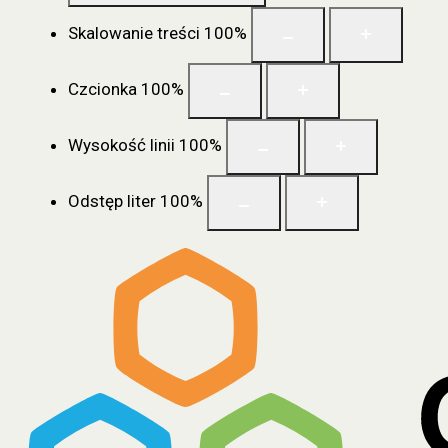
Skalowanie treści
100
%
Czcionka
100
%
Wysokość linii
100
%
Odstęp liter
100
%