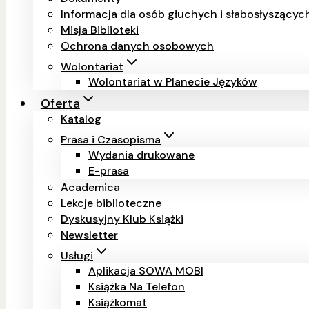
Informacja dla osób głuchych i słabosłyszący
Misja Biblioteki
Ochrona danych osobowych
Wolontariat
Wolontariat w Planecie Języków
Oferta
Katalog
Prasa i Czasopisma
Wydania drukowane
E-prasa
Academica
Lekcje biblioteczne
Dyskusyjny Klub Książki
Newsletter
Usługi
Aplikacja SOWA MOBI
Książka Na Telefon
Książkomat