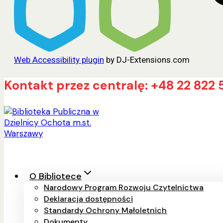
Web Accessibility plugin
by DJ-Extensions.com
Przejdź
Kontakt przez centralę: +48 22 822 
do
treści
O Bibliotece
Narodowy Program Rozwoju Czytelnictwa
Deklaracja dostępności
Standardy Ochrony Małoletnich
Dokumenty