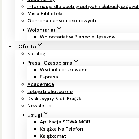
Informacja dla osób głuchych i słabosłyszący
Misja Biblioteki
Ochrona danych osobowych
Wolontariat
Wolontariat w Planecie Języków
Oferta
Katalog
Prasa i Czasopisma
Wydania drukowane
E-prasa
Academica
Lekcje biblioteczne
Dyskusyjny Klub Książki
Newsletter
Usługi
Aplikacja SOWA MOBI
Książka Na Telefon
Książkomat