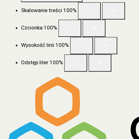
Skalowanie treści
100
%
Czcionka
100
%
Wysokość linii
100
%
Odstęp liter
100
%