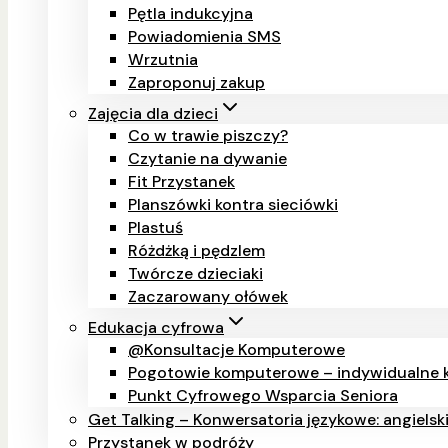
Pętla indukcyjna
Powiadomienia SMS
Wrzutnia
Zaproponuj zakup
Zajęcia dla dzieci
Co w trawie piszczy?
Czytanie na dywanie
Fit Przystanek
Planszówki kontra sieciówki
Plastuś
Różdżką i pędzlem
Twórcze dzieciaki
Zaczarowany ołówek
Edukacja cyfrowa
@Konsultacje Komputerowe
Pogotowie komputerowe – indywidualne k
Punkt Cyfrowego Wsparcia Seniora
Get Talking – Konwersatoria językowe: angielsk
Przystanek w podróży