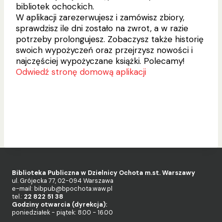
bibliotek ochockich.
W aplikacji zarezerwujesz i zamówisz zbiory,
sprawdzisz ile dni zostało na zwrot, a w razie
potrzeby prolongujesz. Zobaczysz także historię
swoich wypożyczeń oraz przejrzysz nowości i
najczęściej wypożyczane książki. Polecamy!
Odwiedź stronę domową aplikacji
Biblioteka Publiczna w Dzielnicy Ochota m.st. Warszawy
ul. Grójecka 77, 02-094 Warszawa
e-mail: bibpub@bpochota.waw.pl
tel.:
22 822 51 38
Godziny otwarcia (dyrekcja):
poniedziałek - piątek: 8.00 - 16.00