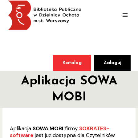
Przejdź
do
treści
Katalog
Zaloguj
Aplikacja SOWA
MOBI
Aplikacja
SOWA MOBI
firmy
SOKRATES-
software
jest już dostępna dla Czytelników