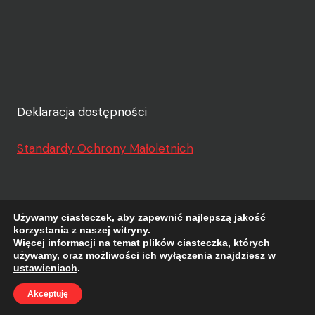
Deklaracja dostępności
Standardy Ochrony Małoletnich
Używamy ciasteczek, aby zapewnić najlepszą jakość
korzystania z naszej witryny.
Więcej informacji na temat plików ciasteczka, których
© 2026 Biblioteka Publiczna w Dzielnicy Ochota
używamy, oraz możliwości ich wyłączenia znajdziesz w
m.st. Warszawy Motyw WordPress, autor:
Kadence
ustawieniach
.
WP
Akceptuję