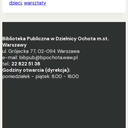
dzieci
, 
warsztaty
Biblioteka Publiczna w Dzielnicy Ochota m.st.
Warszawy
ul. Grójecka 77, 02-094 Warszawa
e-mail: bibpub@bpochota.waw.pl
tel.:
22 822 51 38
Godziny otwarcia (dyrekcja):
poniedziałek - piątek: 8.00 - 16.00