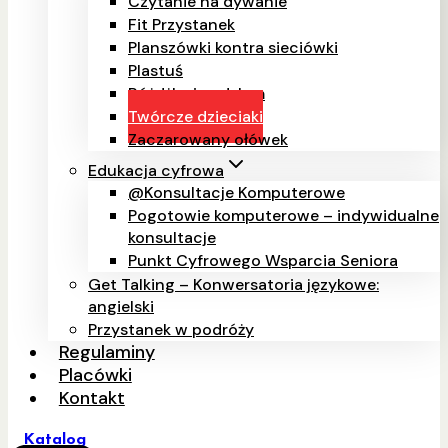
Czytanie na dywanie
Fit Przystanek
Planszówki kontra sieciówki
Plastuś
Różdżką i pędzlem
Twórcze dzieciaki
Zaczarowany ołówek
Edukacja cyfrowa
@Konsultacje Komputerowe
Pogotowie komputerowe – indywidualne
konsultacje
Punkt Cyfrowego Wsparcia Seniora
Get Talking – Konwersatoria językowe:
angielski
Przystanek w podróży
Regulaminy
Placówki
Kontakt
Katalog