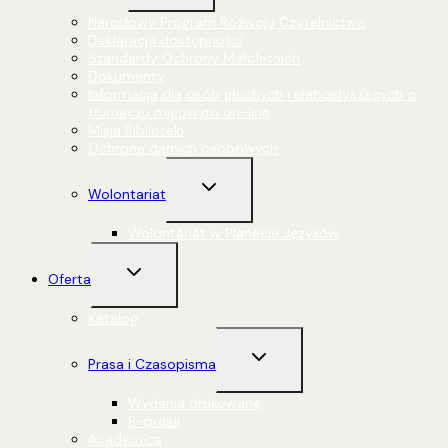
podrzędne
Narodowy Program Rozwoju Czytelnictwa
Deklaracja dostępności
Standardy Ochrony Małoletnich
Dokumenty
Informacja dla osób głuchych i słabosłyszących o
tłumaczu migowym on-line
Misja Biblioteki
Ochrona danych osobowych
Przełącz
Wolontariat
menu
podrzędne
Wolontariat w Planecie Języków
Przełącz
Oferta
menu
podrzędne
Katalog
Przełącz
Prasa i Czasopisma
menu
podrzędne
Wydania drukowane
E-prasa
Academica