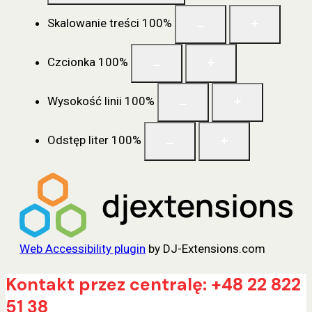
Skalowanie treści
100
%
Czcionka
100
%
Wysokość linii
100
%
Odstęp liter
100
%
Web Accessibility plugin
by DJ-Extensions.com
Przejdź
Kontakt przez centralę: +48 22 822
do
51 38
treści