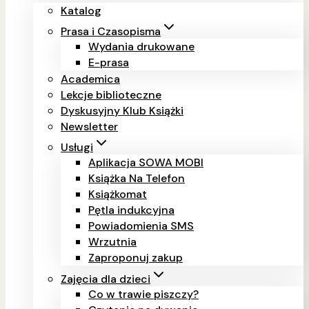
Katalog
Prasa i Czasopisma
Wydania drukowane
E-prasa
Academica
Lekcje biblioteczne
Dyskusyjny Klub Książki
Newsletter
Usługi
Aplikacja SOWA MOBI
Książka Na Telefon
Książkomat
Pętla indukcyjna
Powiadomienia SMS
Wrzutnia
Zaproponuj zakup
Zajęcia dla dzieci
Co w trawie piszczy?