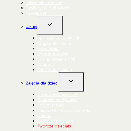
Lekcje biblioteczne
Dyskusyjny Klub Książki
Newsletter
Przełącz
Usługi
menu
podrzędne
Aplikacja SOWA MOBI
Książka Na Telefon
Książkomat
Pętla indukcyjna
Powiadomienia SMS
Wrzutnia
Zaproponuj zakup
Przełącz
Zajęcia dla dzieci
menu
podrzędne
Co w trawie piszczy?
Czytanie na dywanie
Fit Przystanek
Planszówki kontra sieciówki
Plastuś
Różdżką i pędzlem
Twórcze dzieciaki