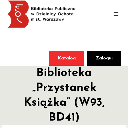
Przejdź
do
treści
Katalog
Zaloguj
Biblioteka
„Przystanek
Książka” (W93,
BD41)