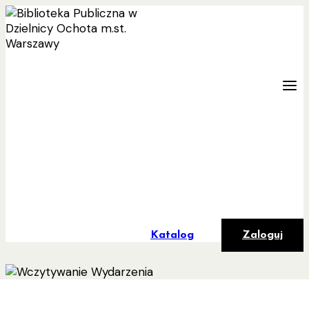
Przejdź
do
treści
Katalog
Zaloguj