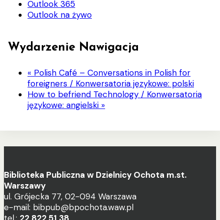
Outlook 365
Outlook na żywo
Wydarzenie Nawigacja
«
Polish Café – Conversations in Polish for
foreigners / Konwersatoria językowe: polski
How to befriend Technology / Konwersatoria
językowe: angielski
»
Biblioteka Publiczna w Dzielnicy Ochota m.st.
Warszawy
ul. Grójecka 77, 02-094 Warszawa
e-mail: bibpub@bpochota.waw.pl
tel.:
22 822 51 38