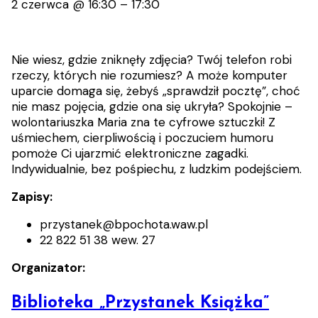
2 czerwca
@
16:30
–
17:30
Nie wiesz, gdzie zniknęły zdjęcia? Twój telefon robi
rzeczy, których nie rozumiesz? A może komputer
uparcie domaga się, żebyś „sprawdził pocztę”, choć
nie masz pojęcia, gdzie ona się ukryła? Spokojnie –
wolontariuszka Maria zna te cyfrowe sztuczki! Z
uśmiechem, cierpliwością i poczuciem humoru
pomoże Ci ujarzmić elektroniczne zagadki.
Indywidualnie, bez pośpiechu, z ludzkim podejściem.
Zapisy:
przystanek@bpochota.waw.pl
22 822 51 38 wew. 27
Organizator:
Biblioteka „Przystanek Książka”