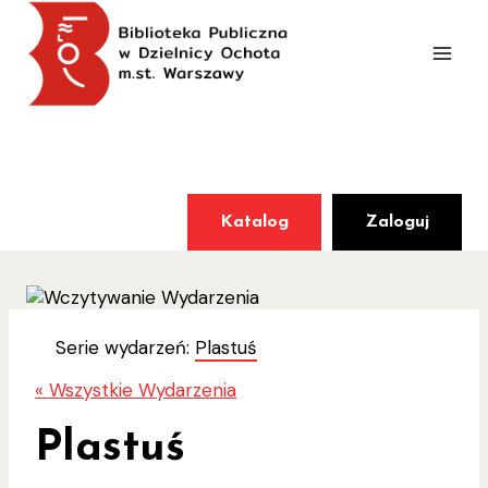
Przejdź
do
treści
Katalog
Zaloguj
Serie wydarzeń:
Plastuś
« Wszystkie Wydarzenia
Plastuś