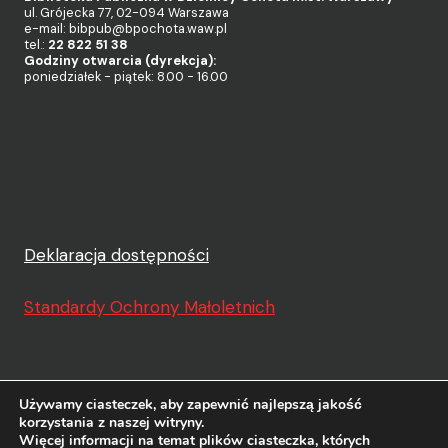
ul. Grójecka 77, 02-094 Warszawa
e-mail: bibpub@bpochota.waw.pl
tel.:
22 822 51 38
Godziny otwarcia (dyrekcja):
poniedziałek - piątek: 8.00 - 16.00
Deklaracja dostępności
Standardy Ochrony Małoletnich
Używamy ciasteczek, aby zapewnić najlepszą jakość
korzystania z naszej witryny.
Więcej informacji na temat plików ciasteczka, których
© 2026 Biblioteka Publiczna w Dzielnicy Ochota