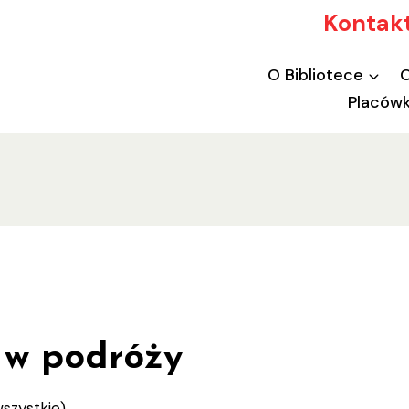
Kontakt
O Bibliotece
O
Placówk
 w podróży
szystkie)