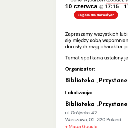
10 czerwca
17:15
1
@
–
Zajęcia dla dorosłych
Zapraszamy wszystkich lubi
się między sobą wspomnienia
dorosłych mają charakter p
Temat spotkania ustalony j
Organizator:
Biblioteka „Przystane
Lokalizacja:
Biblioteka „Przystane
ul. Grójecka 42
Warszawa
,
02-320
Poland
+ Mapa Google