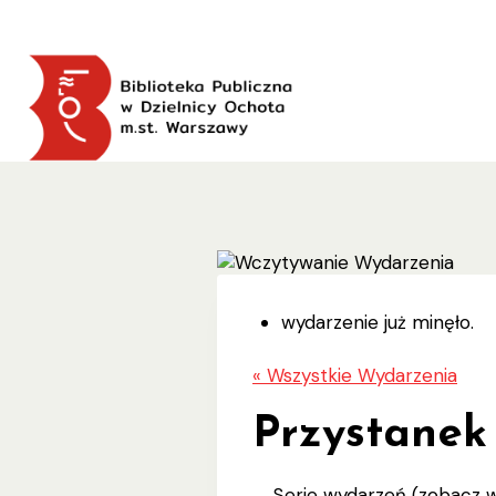
Przejdź
do
treści
wydarzenie już minęło.
« Wszystkie Wydarzenia
Przystanek
Serie wydarzeń
(zobacz w