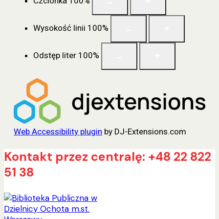
Czcionka
100
%
Wysokość linii
100
%
Odstęp liter
100
%
Web Accessibility plugin
by DJ-Extensions.com
Przejdź
Kontakt przez centralę: +48 22 822
do
51 38
treści