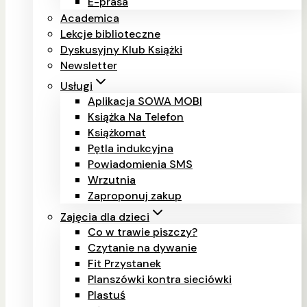
E-prasa
Academica
Lekcje biblioteczne
Dyskusyjny Klub Książki
Newsletter
Usługi
Aplikacja SOWA MOBI
Książka Na Telefon
Książkomat
Pętla indukcyjna
Powiadomienia SMS
Wrzutnia
Zaproponuj zakup
Zajęcia dla dzieci
Co w trawie piszczy?
Czytanie na dywanie
Fit Przystanek
Planszówki kontra sieciówki
Plastuś