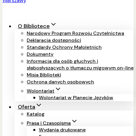
O Bibliotece
Narodowy Program Rozwoju Czytelnictwa
Deklaracja dostępności
Standardy Ochrony Małoletnich
Dokumenty
Informacja dla osób głuchych i
słabosłyszących o tłumaczu migowym on-line
Misja Biblioteki
Ochrona danych osobowych
Wolontariat
Wolontariat w Planecie Języków
Oferta
Katalog
Prasa i Czasopisma
Wydania drukowane