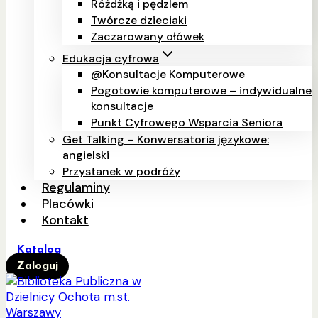
Różdżką i pędzlem
Twórcze dzieciaki
Zaczarowany ołówek
Edukacja cyfrowa
@Konsultacje Komputerowe
Pogotowie komputerowe – indywidualne
konsultacje
Punkt Cyfrowego Wsparcia Seniora
Get Talking – Konwersatoria językowe:
angielski
Przystanek w podróży
Regulaminy
Placówki
Kontakt
Katalog
Zaloguj