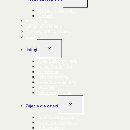
menu
podrzędne
Wydania drukowane
E-prasa
Academica
Lekcje biblioteczne
Dyskusyjny Klub Książki
Newsletter
Przełącz
Usługi
menu
podrzędne
Aplikacja SOWA MOBI
Książka Na Telefon
Książkomat
Pętla indukcyjna
Powiadomienia SMS
Wrzutnia
Zaproponuj zakup
Przełącz
Zajęcia dla dzieci
menu
podrzędne
Co w trawie piszczy?
Czytanie na dywanie
Fit Przystanek