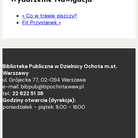
Wydarzenie Nawigacja
«
Co w trawie piszczy?
Fit Przystanek
»
Biblioteka Publiczna w Dzielnicy Ochota m.st.
Warszawy
ul. Grójecka 77, 02-094 Warszawa
e-mail: bibpub@bpochota.waw.pl
tel.:
22 822 51 38
Godziny otwarcia (dyrekcja):
poniedziałek - piątek: 8.00 - 16.00