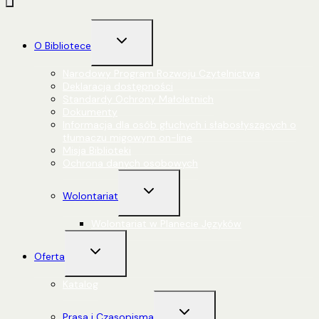
Przełącz
O Bibliotece
menu
podrzędne
Narodowy Program Rozwoju Czytelnictwa
Deklaracja dostępności
Standardy Ochrony Małoletnich
Dokumenty
Informacja dla osób głuchych i słabosłyszących o
tłumaczu migowym on-line
Misja Biblioteki
Ochrona danych osobowych
Przełącz
Wolontariat
menu
podrzędne
Wolontariat w Planecie Języków
Przełącz
Oferta
menu
podrzędne
Katalog
Przełącz
Prasa i Czasopisma