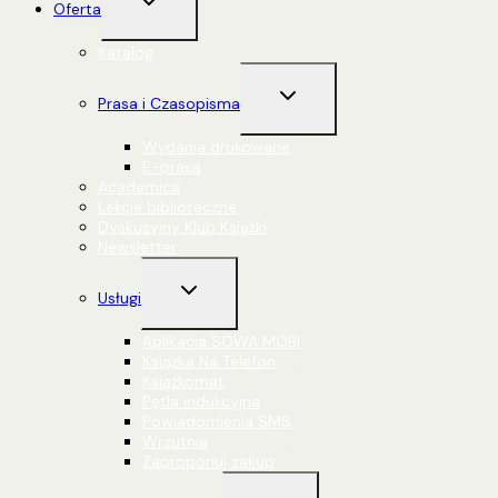
Oferta
menu
podrzędne
Katalog
Przełącz
Prasa i Czasopisma
menu
podrzędne
Wydania drukowane
E-prasa
Academica
Lekcje biblioteczne
Dyskusyjny Klub Książki
Newsletter
Przełącz
Usługi
menu
podrzędne
Aplikacja SOWA MOBI
Książka Na Telefon
Książkomat
Pętla indukcyjna
Powiadomienia SMS
Wrzutnia
Zaproponuj zakup