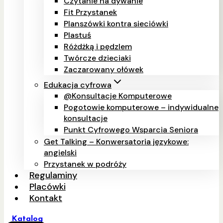
Czytanie na dywanie
Fit Przystanek
Planszówki kontra sieciówki
Plastuś
Różdżką i pędzlem
Twórcze dzieciaki
Zaczarowany ołówek
Edukacja cyfrowa
@Konsultacje Komputerowe
Pogotowie komputerowe – indywidualne
konsultacje
Punkt Cyfrowego Wsparcia Seniora
Get Talking – Konwersatoria językowe:
angielski
Przystanek w podróży
Regulaminy
Placówki
Kontakt
Katalog