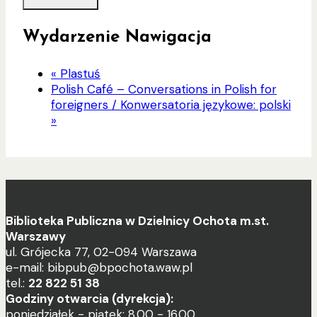
Wydarzenie Nawigacja
«
Plastuś
Polish Café – Conversations in Polish for
foreigners / Konwersatoria językowe: polski
»
Biblioteka Publiczna w Dzielnicy Ochota m.st.
Warszawy
ul. Grójecka 77, 02-094 Warszawa
e-mail: bibpub@bpochota.waw.pl
tel.:
22 822 51 38
Godziny otwarcia (dyrekcja):
poniedziałek - piątek: 8.00 - 16.00