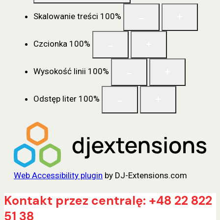
Skalowanie treści
100
%
Czcionka
100
%
Wysokość linii
100
%
Odstęp liter
100
%
Web Accessibility plugin
by DJ-Extensions.com
Przejdź
Kontakt przez centralę: +48 22 822
do
51 38
treści