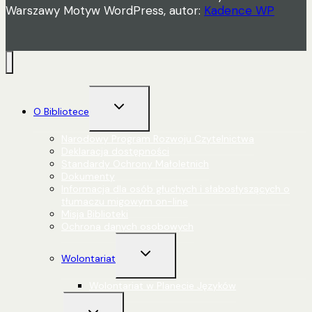
Warszawy Motyw WordPress, autor:
Kadence WP
Przełącz
O Bibliotece
menu
podrzędne
Narodowy Program Rozwoju Czytelnictwa
Deklaracja dostępności
Standardy Ochrony Małoletnich
Dokumenty
Informacja dla osób głuchych i słabosłyszących o
tłumaczu migowym on-line
Misja Biblioteki
Ochrona danych osobowych
Przełącz
Wolontariat
menu
podrzędne
Wolontariat w Planecie Języków
Przełącz