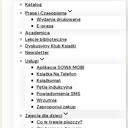
Katalog
Prasa i Czasopisma
Wydania drukowane
E-prasa
Academica
Lekcje biblioteczne
Dyskusyjny Klub Książki
Newsletter
Usługi
Aplikacja SOWA MOBI
Książka Na Telefon
Książkomat
Pętla indukcyjna
Powiadomienia SMS
Wrzutnia
Zaproponuj zakup
Zajęcia dla dzieci
Co w trawie piszczy?