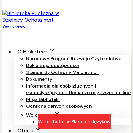
O Bibliotece
Narodowy Program Rozwoju Czytelnictwa
Deklaracja dostępności
Standardy Ochrony Małoletnich
Dokumenty
Informacja dla osób głuchych i
słabosłyszących o tłumaczu migowym on-line
Misja Biblioteki
Ochrona danych osobowych
Wolontariat
Wolontariat w Planecie Języków
Oferta