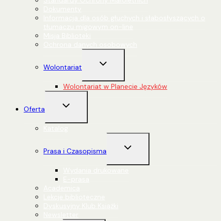
Standardy Ochrony Małoletnich
Dokumenty
Informacja dla osób głuchych i słabosłyszących o
tłumaczu migowym on-line
Misja Biblioteki
Ochrona danych osobowych
Przełącz
Wolontariat
menu
podrzędne
Wolontariat w Planecie Języków
Przełącz
Oferta
menu
podrzędne
Katalog
Przełącz
Prasa i Czasopisma
menu
podrzędne
Wydania drukowane
E-prasa
Academica
Lekcje biblioteczne
Dyskusyjny Klub Książki
Newsletter