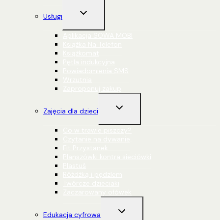
Przełącz
Usługi
menu
podrzędne
Aplikacja SOWA MOBI
Książka Na Telefon
Książkomat
Pętla indukcyjna
Powiadomienia SMS
Wrzutnia
Zaproponuj zakup
Przełącz
Zajęcia dla dzieci
menu
podrzędne
Co w trawie piszczy?
Czytanie na dywanie
Fit Przystanek
Planszówki kontra sieciówki
Plastuś
Różdżką i pędzlem
Twórcze dzieciaki
Zaczarowany ołówek
Przełącz
Edukacja cyfrowa
menu