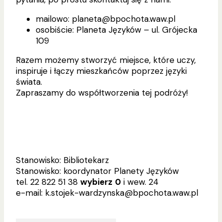
mailowo: planeta@bpochota.waw.pl
osobiście: Planeta Języków – ul. Grójecka
109
Razem możemy stworzyć miejsce, które uczy,
inspiruje i łączy mieszkańców poprzez języki
świata.
Zapraszamy do współtworzenia tej podróży!
Stanowisko: Bibliotekarz
Stanowisko: koordynator Planety Języków
tel. 22 822 51 38
wybierz
0
i wew. 24
e-mail: k.stojek-wardzynska@bpochota.waw.pl