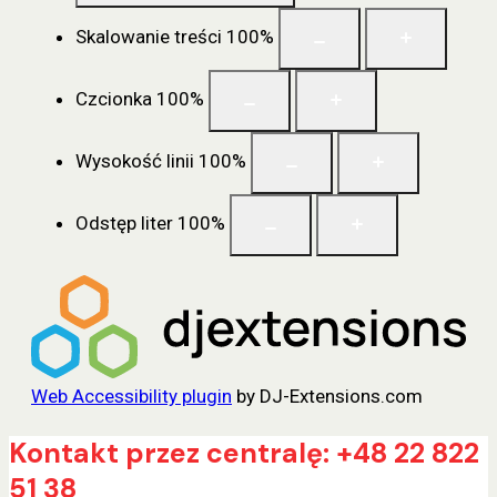
Skalowanie treści
100
%
Czcionka
100
%
Wysokość linii
100
%
Odstęp liter
100
%
Web Accessibility plugin
by DJ-Extensions.com
Przejdź
Kontakt przez centralę: +48 22 822
do
51 38
treści