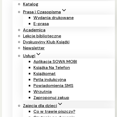
Katalog
Prasa i Czasopisma
Wydania drukowane
E-prasa
Academica
Lekcje biblioteczne
Dyskusyjny Klub Książki
Newsletter
Usługi
Aplikacja SOWA MOBI
Książka Na Telefon
Książkomat
Pętla indukcyjna
Powiadomienia SMS
Wrzutnia
Zaproponuj zakup
Zajęcia dla dzieci
Co w trawie piszczy?