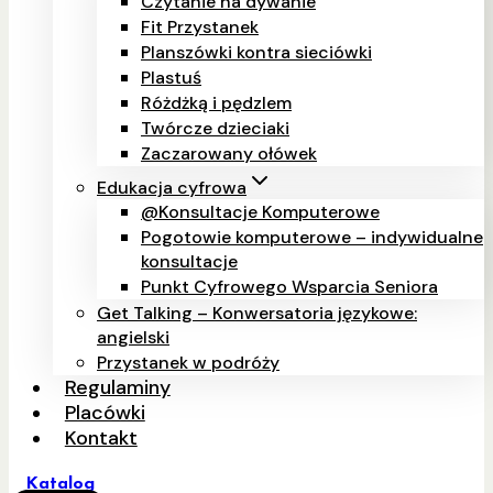
Czytanie na dywanie
Fit Przystanek
Planszówki kontra sieciówki
Plastuś
Różdżką i pędzlem
Twórcze dzieciaki
Zaczarowany ołówek
Edukacja cyfrowa
@Konsultacje Komputerowe
Pogotowie komputerowe – indywidualne
konsultacje
Punkt Cyfrowego Wsparcia Seniora
Get Talking – Konwersatoria językowe:
angielski
Przystanek w podróży
Regulaminy
Placówki
Kontakt
Katalog