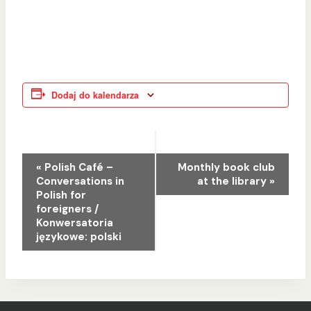
Dodaj do kalendarza
Wydarzenie
«
Polish Café –
Monthly book club
Conversations in
at the library
»
Nawigacja
Polish for
foreigners /
Konwersatoria
językowe: polski