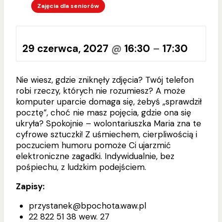
Zajęcia dla seniorów
29 czerwca, 2027
@
16:30
–
17:30
Nie wiesz, gdzie zniknęły zdjęcia? Twój telefon
robi rzeczy, których nie rozumiesz? A może
komputer uparcie domaga się, żebyś „sprawdził
pocztę”, choć nie masz pojęcia, gdzie ona się
ukryła? Spokojnie – wolontariuszka Maria zna te
cyfrowe sztuczki! Z uśmiechem, cierpliwością i
poczuciem humoru pomoże Ci ujarzmić
elektroniczne zagadki. Indywidualnie, bez
pośpiechu, z ludzkim podejściem.
Zapisy:
przystanek@bpochota.waw.pl
22 822 51 38 wew. 27