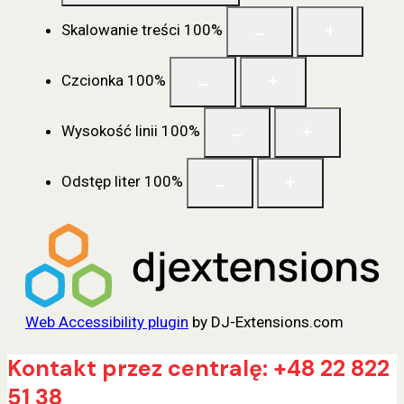
Skalowanie treści
100
%
Czcionka
100
%
Wysokość linii
100
%
Odstęp liter
100
%
Web Accessibility plugin
by DJ-Extensions.com
Przejdź
Kontakt przez centralę: +48 22 822
do
51 38
treści