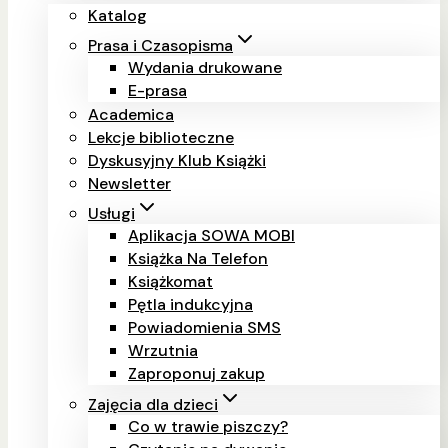
Katalog
Prasa i Czasopisma
Wydania drukowane
E-prasa
Academica
Lekcje biblioteczne
Dyskusyjny Klub Książki
Newsletter
Usługi
Aplikacja SOWA MOBI
Książka Na Telefon
Książkomat
Pętla indukcyjna
Powiadomienia SMS
Wrzutnia
Zaproponuj zakup
Zajęcia dla dzieci
Co w trawie piszczy?