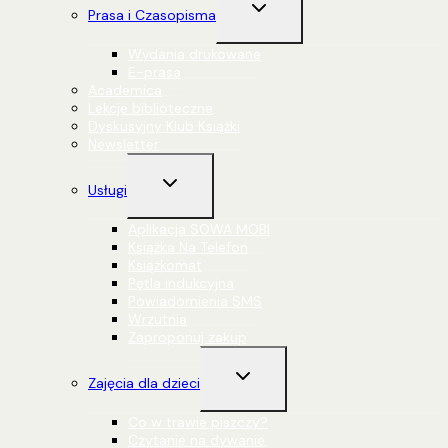
Przełącz
Prasa i Czasopisma
menu
podrzędne
Wydania drukowane
E-prasa
Academica
Lekcje biblioteczne
Dyskusyjny Klub Książki
Newsletter
Przełącz
Usługi
menu
podrzędne
Aplikacja SOWA MOBI
Książka Na Telefon
Książkomat
Pętla indukcyjna
Powiadomienia SMS
Wrzutnia
Zaproponuj zakup
Przełącz
Zajęcia dla dzieci
menu
podrzędne
Co w trawie piszczy?
Czytanie na dywanie