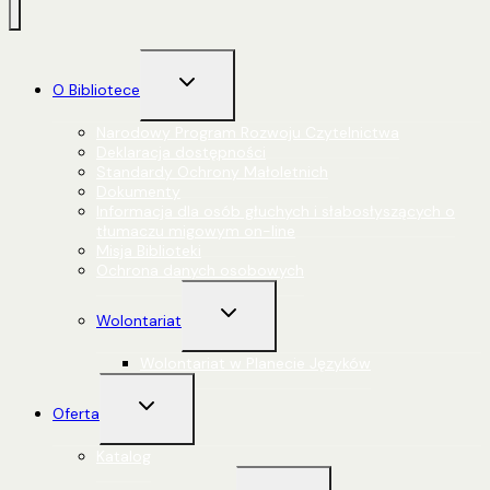
Przełącz
O Bibliotece
menu
podrzędne
Narodowy Program Rozwoju Czytelnictwa
Deklaracja dostępności
Standardy Ochrony Małoletnich
Dokumenty
Informacja dla osób głuchych i słabosłyszących o
tłumaczu migowym on-line
Misja Biblioteki
Ochrona danych osobowych
Przełącz
Wolontariat
menu
podrzędne
Wolontariat w Planecie Języków
Przełącz
Oferta
menu
podrzędne
Katalog