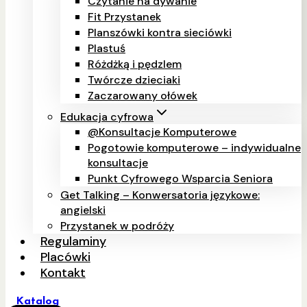
Czytanie na dywanie
Fit Przystanek
Planszówki kontra sieciówki
Plastuś
Różdżką i pędzlem
Twórcze dzieciaki
Zaczarowany ołówek
Edukacja cyfrowa
@Konsultacje Komputerowe
Pogotowie komputerowe – indywidualne
konsultacje
Punkt Cyfrowego Wsparcia Seniora
Get Talking – Konwersatoria językowe:
angielski
Przystanek w podróży
Regulaminy
Placówki
Kontakt
Katalog