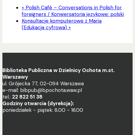
«
Polish Café – Conversations in Polish for
foreigners / Konwersatoria językowe: polski
Konsultacje komputerowe z Marią
(Edukacja cyfrowa)
»
Biblioteka Publiczna w Dzielnicy Ochota m.st.
Warszawy
ul. Grójecka 77, 02-094 Warszawa
e-mail: bibpub@bpochota.waw.pl
tel.:
22 822 51 38
Godziny otwarcia (dyrekcja):
poniedziałek - piątek: 8.00 - 16.00